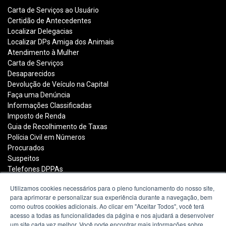
Carta de Serviços ao Usuário
Certidão de Antecedentes
Localizar Delegacias
Localizar DPs Amiga dos Animais
Atendimento à Mulher
Carta de Serviços
Desaparecidos
Devolução de Veículo na Capital
Faça uma Denúncia
Informações Classificadas
Imposto de Renda
Guia de Recolhimento de Taxas
Polícia Civil em Números
Procurados
Suspeitos
Telefones DPPAs
Utilizamos cookies necessários para o pleno funcionamento do nosso site,
para aprimorar e personalizar sua experiência durante a navegação, bem
Polícia Civil do Estado do Rio Grande do Sul
como outros cookies adicionais. Ao clicar em "Aceitar Todos", você terá
acesso a todas as funcionalidades da página e nos ajudará a desenvolver
Avenida João Pessoa, 2050
um site cada vez melhor. Você pode encontrar mais informações sobre