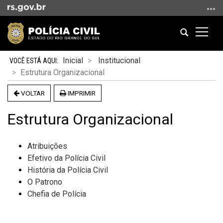
Ir
para
o
Abrir
Altern
conteúdo
a
a
Ir
Início
busca
naveg
Inicial
Institucional
para
do
Estrutura Organizacional
o
conteúdo
menu
VOLTAR
IMPRIMIR
Ir
para
Estrutura Organizacional
a
busca
Atribuições
Efetivo da Polícia Civil
História da Polícia Civil
O Patrono
Chefia de Polícia