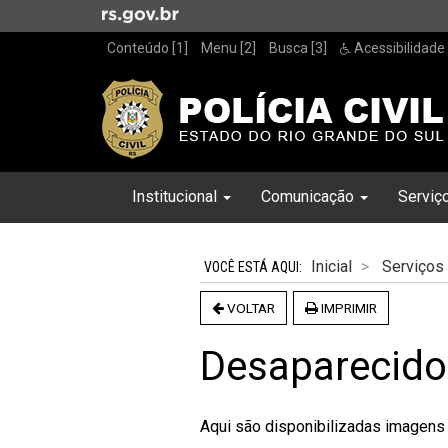
Ir
para
Conteúdo [1]
Menu [2]
Busca [3]
Acessibilidade
o
conteúdo
Ir
para
o
menu
Início
Inicial
Institucional
Comunicação
Serviç
Ir
do
para
menu
Início
a
do
Inicial
Serviços
busca
conteúdo
VOLTAR
IMPRIMIR
Desaparecido
Aqui são disponibilizadas imagens