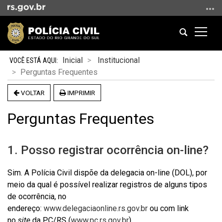
Ir
para
o
Abrir
Altern
conteúdo
a
a
Ir
Início
busca
naveg
Inicial
Institucional
para
do
Perguntas Frequentes
o
conteúdo
menu
VOLTAR
IMPRIMIR
Ir
para
Perguntas Frequentes
a
busca
1. Posso registrar ocorrência on-line?
Sim. A Polícia Civil dispõe da delegacia on-line (DOL), por
meio da qual é possível realizar registros de alguns tipos
de ocorrência, no
endereço:
www.delegaciaonline.rs.gov.br
ou com link
no
site
da PC/RS (
www.pc.rs.gov.br
).