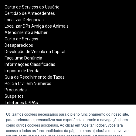
Carta de Serviços ao Usuário
Certidão de Antecedentes
Localizar Delegacias
Localizar DPs Amiga dos Animais
Atendimento à Mulher
Carta de Serviços
Desaparecidos
Devolução de Veículo na Capital
Faça uma Denúncia
Informações Classificadas
Imposto de Renda
Guia de Recolhimento de Taxas
Polícia Civil em Números
Procurados
Suspeitos
Telefones DPPAs
Utilizamos cookies necessários para o pleno funcionamento do nosso site,
para aprimorar e personalizar sua experiência durante a navegação, bem
Polícia Civil do Estado do Rio Grande do Sul
como outros cookies adicionais. Ao clicar em "Aceitar Todos", você terá
acesso a todas as funcionalidades da página e nos ajudará a desenvolver
Avenida João Pessoa, 2050
um site cada vez melhor. Você pode encontrar mais informações sobre