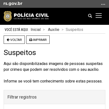
Ir
para
o
Abrir
Altern
conteúdo
a
a
Ir
Início
busca
naveg
Inicial
Auxilie
Suspeitos
para
do
o
conteúdo
VOLTAR
IMPRIMIR
menu
Ir
Suspeitos
para
a
Aqui são disponibilizadas imagens de pessoas suspeitas
busca
por crimes que podem ser resolvidos com o seu auxílio.
Informe se você tem conhecimento sobre estas pessoas.
Filtrar registros