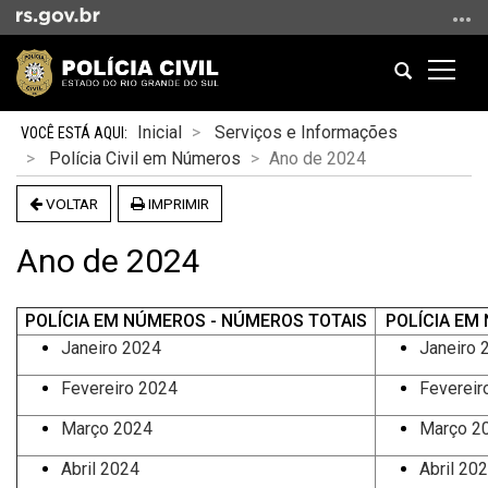
Ir
para
o
Abrir
Altern
conteúdo
a
a
Ir
Início
busca
naveg
Inicial
Serviços e Informações
para
do
Polícia Civil em Números
Ano de 2024
o
conteúdo
menu
VOLTAR
IMPRIMIR
Ir
para
Ano de 2024
a
busca
POLÍCIA EM NÚMEROS - NÚMEROS TOTAIS
POLÍCIA EM
Janeiro 2024
Janeiro 
Fevereiro 2024
Fevereir
Março 2024
Março 2
Abril 2024
Abril 20